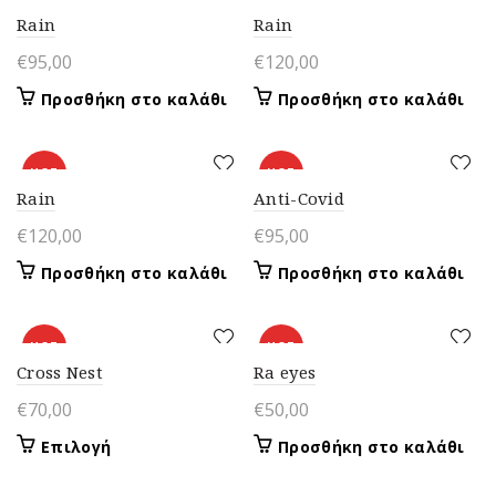
Rain
Rain
€
95,00
€
120,00
Προσθήκη στο καλάθι
Προσθήκη στο καλάθι
HOT
HOT
Rain
Anti-Covid
€
120,00
€
95,00
Προσθήκη στο καλάθι
Προσθήκη στο καλάθι
HOT
HOT
Cross Nest
Ra eyes
€
70,00
€
50,00
Αυτό
Επιλογή
Προσθήκη στο καλάθι
το
προϊόν