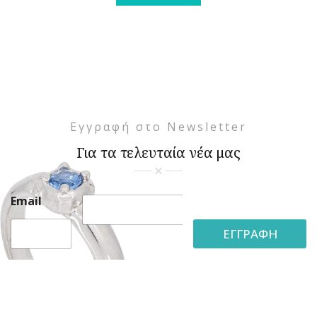
Εγγραφή στο Newsletter
Για τα τελευταία νέα μας
E
Email
m
a
ΕΓΓΡΑΦΗ
i
l
*