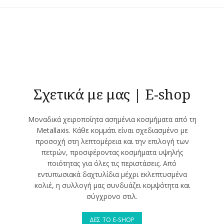
έχει
πολλαπλές
παραλλαγές.
Οι
επιλογές
μπορούν
να
επιλεγούν
Σχετικά με μας | E-shop
στη
σελίδα
Μοναδικά χειροποίητα ασημένια κοσμήματα από τη
του
Metallaxis. Κάθε κομμάτι είναι σχεδιασμένο με
προϊόντος
προσοχή στη λεπτομέρεια και την επιλογή των
πετρών, προσφέροντας κοσμήματα υψηλής
ποιότητας για όλες τις περιστάσεις. Από
εντυπωσιακά δαχτυλίδια μέχρι εκλεπτυσμένα
κολιέ, η συλλογή μας συνδυάζει κομψότητα και
σύγχρονο στιλ.
ΔΕΣ ΤΟ E-SHOP