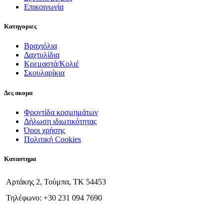
Επικοινωνία
Κατηγοριες
Βραχιόλια
Δαχτυλίδια
Κρεμαστά/Κολιέ
Σκουλαρίκια
Δες ακομα
Φροντίδα κοσμημάτων
Δήλωση ιδιωτικότητας
Όροι χρήσης
Πολιτική Cookies
Καταστημα
Αρτάκης 2, Τούμπα, ΤΚ 54453
Τηλέφωνο: +30 231 094 7690