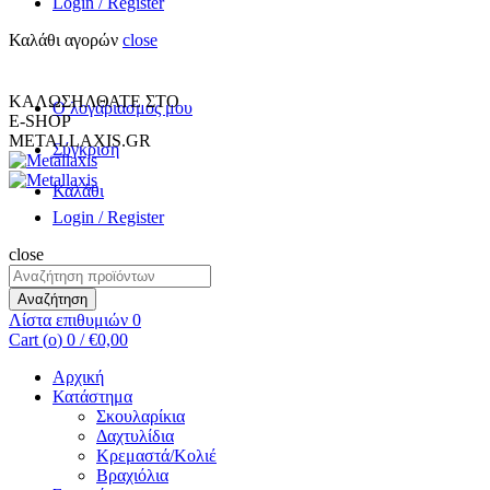
Login / Register
Καλάθι αγορών
close
+30 231 094 7690
INFO@METALLAXIS.GR
ΚΑΛΩΣΗΛΘΑΤΕ ΣΤΟ
Ο λογαριασμος μου
E-SHOP
METALLAXIS.GR
Σύγκριση
Καλάθι
Login / Register
close
Αναζήτηση
για:
Αναζήτηση
Λίστα επιθυμιών
0
Cart (
o
)
0
/
€
0,00
Αρχική
Κατάστημα
Σκουλαρίκια
Δαχτυλίδια
Κρεμαστά/Κολιέ
Βραχιόλια