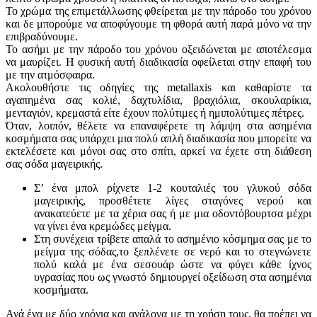
Το χρώμα της επιμετάλλωσης φθείρεται με την πάροδο του χρόνου
και δε μπορούμε να αποφύγουμε τη φθορά αυτή παρά μόνο να την
επιβραδύνουμε.
Το ασήμι με την πάροδο του χρόνου οξειδώνεται με αποτέλεσμα
να μαυρίζει. Η φυσική αυτή διαδικασία οφείλεται στην επαφή του
με την ατμόσφαιρα.
Ακολουθήστε τις οδηγίες της metallaxis και καθαρίστε τα
αγαπημένα σας κολιέ, δαχτυλίδια, βραχιόλια, σκουλαρίκια,
μενταγιόν, κρεμαστά είτε έχουν πολύτιμες ή ημιπολύτιμες πέτρες.
Όταν, λοιπόν, θέλετε να επαναφέρετε τη λάμψη στα ασημένια
κοσμήματα σας υπάρχει μια πολύ απλή διαδικασία που μπορείτε να
εκτελέσετε και μόνοι σας στο σπίτι, αρκεί να έχετε στη διάθεση
σας σόδα μαγειρικής.
Σ’ ένα μπολ ρίχνετε 1-2 κουταλιές του γλυκού σόδα
μαγειρικής, προσθέτετε λίγες σταγόνες νερού και
ανακατεύετε με τα χέρια σας ή με μια οδοντόβουρτσα μέχρι
να γίνει ένα κρεμώδες μείγμα.
Στη συνέχεια τρίβετε απαλά το ασημένιο κόσμημα σας με το
μείγμα της σόδας,το ξεπλένετε σε νερό και το στεγνώνετε
πολύ καλά με ένα σεσουάρ ώστε να φύγει κάθε ίχνος
υγρασίας που ως γνωστό δημιουργεί οξείδωση στα ασημένια
κοσμήματα.
Ανά ένα με δύο χρόνια και ανάλογα με τη χρήση τους, θα πρέπει να