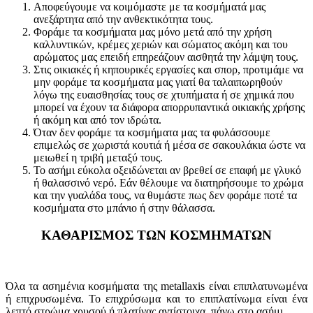
Αποφεύγουμε να κοιμόμαστε με τα κοσμήματά μας
ανεξάρτητα από την ανθεκτικότητα τους.
Φοράμε τα κοσμήματα μας μόνο μετά από την χρήση
καλλυντικών, κρέμες χεριών και σώματος ακόμη και του
αρώματος μας επειδή επηρεάζουν αισθητά την λάμψη τους.
Στις οικιακές ή κηπουρικές εργασίες και σπορ, προτιμάμε να
μην φοράμε τα κοσμήματα μας γιατί θα ταλαιπωρηθούν
λόγω της ευαισθησίας τους σε χτυπήματα ή σε χημικά που
μπορεί να έχουν τα διάφορα απορρυπαντικά οικιακής χρήσης
ή ακόμη και από τον ιδρώτα.
Όταν δεν φοράμε τα κοσμήματα μας τα φυλάσσουμε
επιμελώς σε χωριστά κουτιά ή μέσα σε σακουλάκια ώστε να
μειωθεί η τριβή μεταξύ τους.
Το ασήμι εύκολα οξειδώνεται αν βρεθεί σε επαφή με γλυκό
ή θαλασσινό νερό. Εάν θέλουμε να διατηρήσουμε το χρώμα
και την γυαλάδα τους, να θυμάστε πως δεν φοράμε ποτέ τα
κοσμήματα στο μπάνιο ή στην θάλασσα.
ΚΑΘΑΡΙΣΜΟΣ ΤΩΝ ΚΟΣΜΗΜΑΤΩΝ
Όλα τα ασημένια κοσμήματα της metallaxis είναι επιπλατυνωμένα
ή επιχρυσωμένα. Το επιχρύσωμα και το επιπλατίνωμα είναι ένα
λεπτό στρώμα χρυσού ή πλατίνας αντίστοιχα, πάνω στο ασήμι.