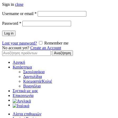
Sign in
close
Απαιτείται
Username or email
*
Απαιτείται
Password
*
Log in
Lost your password?
Remember me
No account yet?
Create an Account
Αναζήτηση
Αναζήτηση
για:
Αρχική
Κατάστημα
Σκουλαρίκια
Δαχτυλίδια
Κρεμαστά/Κολιέ
Βραχιόλια
Σχετικά με μας
Επικοινωνία
Λίστα επιθυμιών