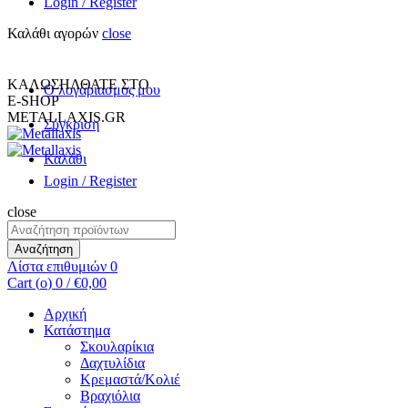
Login / Register
Καλάθι αγορών
close
+30 231 094 7690
INFO@METALLAXIS.GR
ΚΑΛΩΣΗΛΘΑΤΕ ΣΤΟ
Ο λογαριασμος μου
E-SHOP
METALLAXIS.GR
Σύγκριση
Καλάθι
Login / Register
close
Αναζήτηση
για:
Αναζήτηση
Λίστα επιθυμιών
0
Cart (
o
)
0
/
€
0,00
Αρχική
Κατάστημα
Σκουλαρίκια
Δαχτυλίδια
Κρεμαστά/Κολιέ
Βραχιόλια