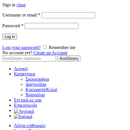
Sign in
close
Απαιτείται
Username or email
*
Απαιτείται
Password
*
Log in
Lost your password?
Remember me
No account yet?
Create an Account
Αναζήτηση
Αναζήτηση
για:
Αρχική
Κατάστημα
Σκουλαρίκια
Δαχτυλίδια
Κρεμαστά/Κολιέ
Βραχιόλια
Σχετικά με μας
Επικοινωνία
Λίστα επιθυμιών