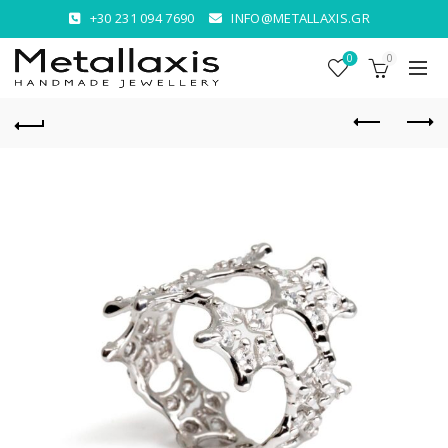
+30 231 094 7690
INFO@METALLAXIS.GR
0
0