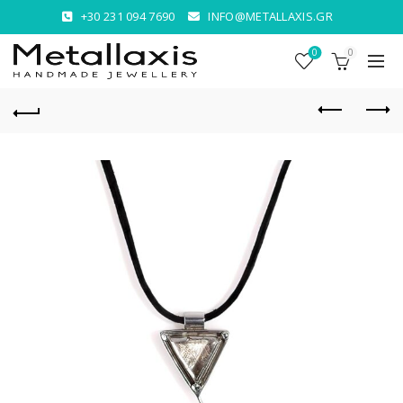
+30 231 094 7690
INFO@METALLAXIS.GR
0
0