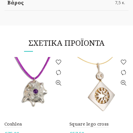
Βάρος
7,5 κ.
ΣΧΕΤΙΚΆ ΠΡΟΪΌΝΤΑ
Coshlea
Square lego cross