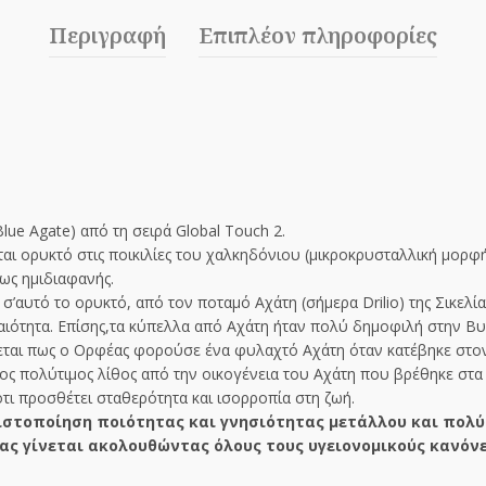
Περιγραφή
Επιπλέον πληροφορίες
lue Agate) από τη σειρά Global Touch 2.
ται ορυκτό στις ποικιλίες του χαλκηδόνιου (μικροκρυσταλλική μορφή
μως ημιδιαφανής.
’αυτό το ορυκτό, από τον ποταμό Αχάτη (σήμερα Drilio) της Σικελί
αιότητα. Επίσης,τα κύπελλα από Αχάτη ήταν πολύ δημοφιλή στην Βυζα
γεται πως ο Ορφέας φορούσε ένα φυλαχτό Αχάτη όταν κατέβηκε στο
ος πολύτιμος λίθος από την οικογένεια του Αχάτη που βρέθηκε στα
ότι προσθέτει σταθερότητα και ισορροπία στη ζωή.
στοποίηση ποιότητας και γνησιότητας μετάλλου και πολύ
ας γίνεται ακολουθώντας όλους τους υγειονομικούς κανόνε