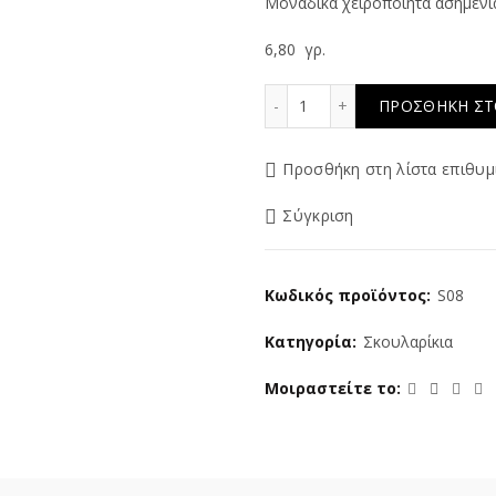
Μοναδικά χειροποίητα ασημένι
6,80 γρ.
Global Touch 2 ποσότητα
ΠΡΟΣΘΉΚΗ ΣΤ
Προσθήκη στη λίστα επιθυμ
Σύγκριση
Κωδικός προϊόντος:
S08
Κατηγορία:
Σκουλαρίκια
Μοιραστείτε το