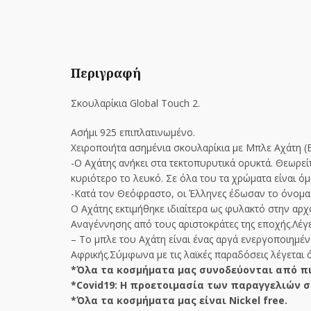
Περιγραφή
Σκουλαρίκια Global Touch 2.
Ασήμι 925 επιπλατινωμένο.
Χειροποιήτα ασημένια σκουλαρίκια με Μπλε Αχάτη (B
-Ο Αχάτης ανήκει στα τεκτοπυρυτικά ορυκτά. Θεωρεί
κυριότερο το λευκό. Σε όλα του τα χρώματα είναι ό
-Κατά τον Θεόφραστο, οι Έλληνες έδωσαν το όνομα σ
Ο Αχάτης εκτιμήθηκε ιδιαίτερα ως φυλακτό στην αρχ
Αναγέννησης από τους αριστοκράτες της εποχής.Λέ
– Το μπλε του Αχάτη είναι ένας αργά ενεργοποιημέν
Αφρικής.Σύμφωνα με τις λαϊκές παραδόσεις λέγεται 
*Όλα τα κοσμήματα μας συνοδεύονται από πι
*Covid19: Η προετοιμασία των παραγγελιών σ
*Όλα τα κοσμήματα μας είναι Nickel free.