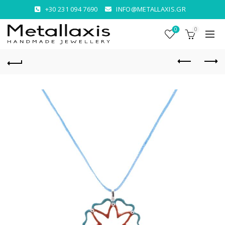
+30 231 094 7690
INFO@METALLAXIS.GR
0
0