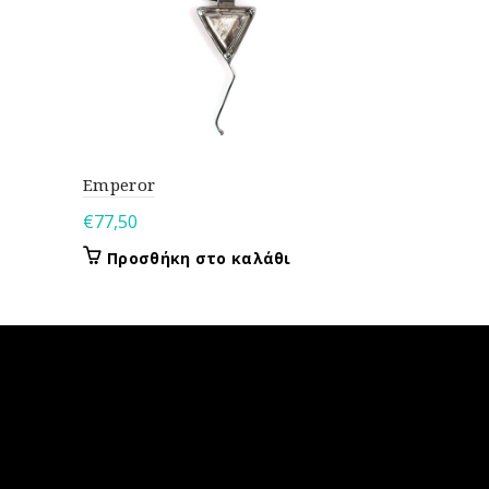
Emperor
Ra eyes
€
77,50
€
50,00
Προσθήκη στο καλάθι
Προσθή