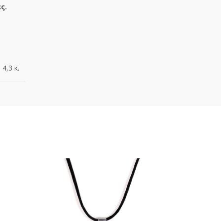
ς.
4,3 κ.
HOT