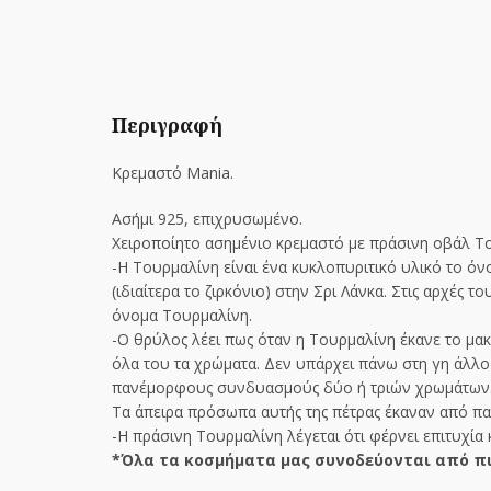
Περιγραφή
Κρεμαστό Mania.
Ασήμι 925, επιχρυσωμένο.
Χειροποίητο ασημένιο κρεμαστό με πράσινη οβάλ Το
-Η Τουρμαλίνη είναι ένα κυκλοπυριτικό υλικό το όν
(ιδιαίτερα το ζιρκόνιο) στην Σρι Λάνκα. Στις αρχές
όνομα Τουρμαλίνη.
-Ο θρύλος λέει πως όταν η Τουρμαλίνη έκανε το μακρ
όλα του τα χρώματα. Δεν υπάρχει πάνω στη γη άλλο
πανέμορφους συνδυασμούς δύο ή τριών χρωμάτων
Τα άπειρα πρόσωπα αυτής της πέτρας έκαναν από παλ
-Η πράσινη Τουρμαλίνη λέγεται ότι φέρνει επιτυχία 
*Όλα τα κοσμήματα μας συνοδεύονται από πι