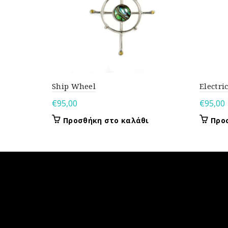
Ship Wheel
Electri
€
95,00
€
95,00
Προσθήκη στο καλάθι
Προ