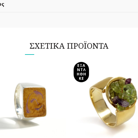
ος
ΣΧΕΤΙΚΆ ΠΡΟΪΌΝΤΑ
ΕΞΑ
ΝΤΛ
ΉΘΗ
ΚΕ