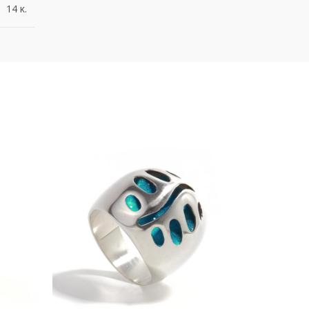
14 κ.