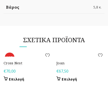
Βάρος
5,8 κ.
ΣΧΕΤΙΚΆ ΠΡΟΪΌΝΤΑ
HOT
Cross Nest
Joan
€
70,00
€
67,50
Αυτό
Αυτό
Επιλογή
Επιλογή
το
το
προϊόν
προϊόν
έχει
έχει
πολλαπλές
πολλαπλές
παραλλαγές.
παραλλαγές.