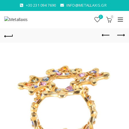
+30 231 094 7690
INFO@METALLAXIS.GR
0
0