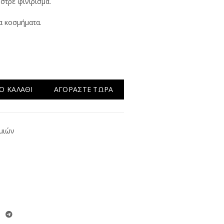
υστρέ φινίρισμα.
α κοσμήματα.
Ο ΚΑΛΆΘΙ
ΑΓΟΡΆΣΤΕ ΤΏΡΑ
μιών