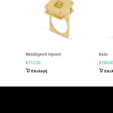
Misaligned Square
Rain
€
112,50
€
160,0
Αυτό
Επιλογή
Επι
το
προϊόν
έχει
πολλαπλές
παραλλαγές.
Οι
επιλογές