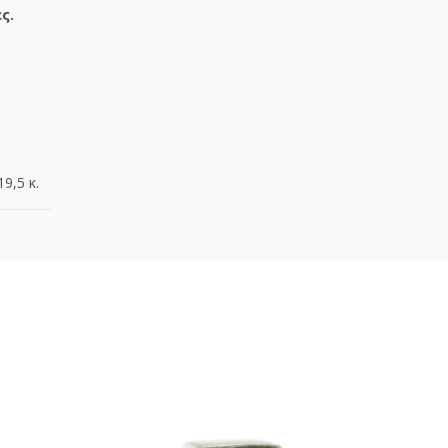
ς.
19,5 κ.
ΕΞΑ
ΝΤΛ
ΉΘΗ
ΚΕ