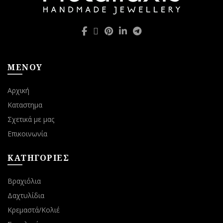
μπορούν
μπορούν
να
να
επιλεγούν
επιλεγούν
στη
στη
σελίδα
σελίδα
του
του
ΜΕΝΟΥ
προϊόντος
προϊόντος
Αρχική
Καταστημα
Σχετικά με μας
Επικοινωνία
ΚΑΤΗΓΟΡΙΕΣ
Βραχιόλια
Δαχτυλίδια
Κρεμαστά/Κολιέ