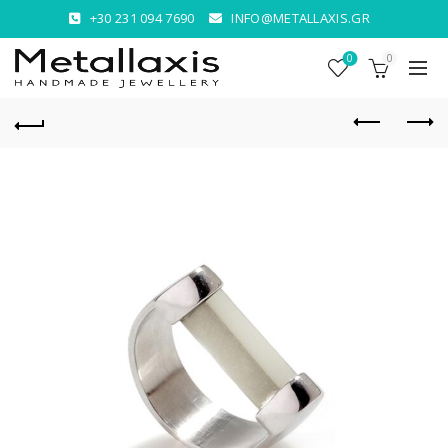
+30 231 094 7690
INFO@METALLAXIS.GR
0
0