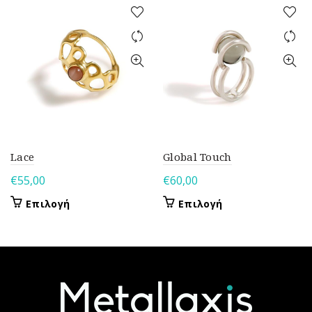
Lace
Global Touch
€
55,00
€
60,00
Αυτό
Αυτό
Επιλογή
Επιλογή
το
το
προϊόν
προϊόν
έχει
έχει
πολλαπλές
πολλαπλές
παραλλαγές.
παραλλαγές.
Οι
Οι
επιλογές
επιλογές