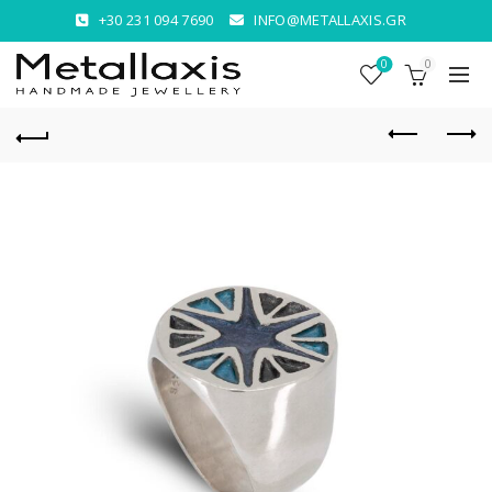
+30 231 094 7690
INFO@METALLAXIS.GR
0
0