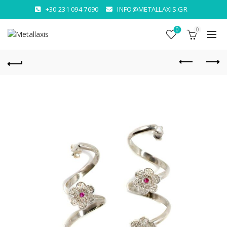
+30 231 094 7690
INFO@METALLAXIS.GR
0
0