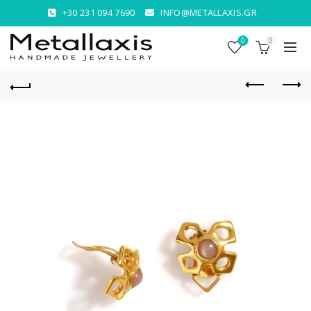
+30 231 094 7690
INFO@METALLAXIS.GR
0
0