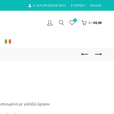
Ο ΛΟΓΑΡΙΑΣΜΟΣ ΜΟΥ
ΣΎΓΚΡΙΣΗ
ΚΑΛΆΘΙ
0
0
/
€
0,00
ατινωμένα με γαλάζια ζιργκὀν.