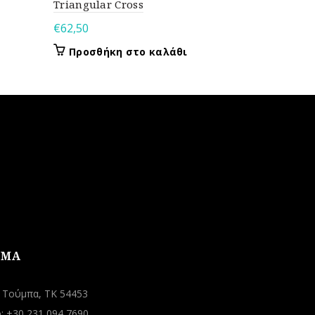
Triangular Cross
Clouds
€
62,50
€
80,00
Προσθήκη στο καλάθι
Προσθή
ΗΜΑ
, Τούμπα, ΤΚ 54453
 +30 231 094 7690