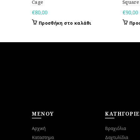
Cage
Square
€
80,00
€
90,00
Προσθήκη στο καλάθι
Προ
ΜΕΝΟΥ
ΚΑΤΗΓΟΡΙΕ
Αρχική
Βραχιόλια
Καταστημα
Δαχτυλίδια