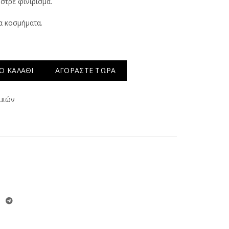
υστρέ φινίρισμα.
α κοσμήματα.
Ο ΚΑΛΆΘΙ
ΑΓΟΡΆΣΤΕ ΤΏΡΑ
μιών