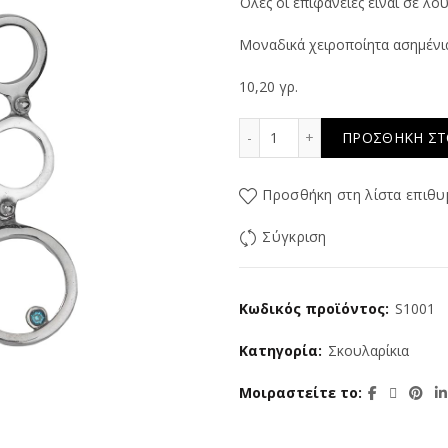
Όλες οι επιφάνειες είναι σε λο
Μοναδικά χειροποίητα ασημένι
10,20 γρ.
Kirco ποσότητα
ΠΡΟΣΘΉΚΗ ΣΤ
Προσθήκη στη λίστα επιθυ
Σύγκριση
Κωδικός προϊόντος:
S1001
Κατηγορία:
Σκουλαρίκια
Μοιραστείτε το