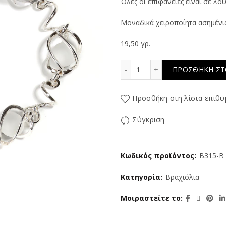
Όλες οι επιφάνειες είναι σε λο
Μοναδικά χειροποίητα ασημένι
19,50 γρ.
Candies ποσότητα
ΠΡΟΣΘΉΚΗ ΣΤ
Προσθήκη στη λίστα επιθυ
Σύγκριση
Κωδικός προϊόντος:
B315-B
Κατηγορία:
Βραχιόλια
Μοιραστείτε το