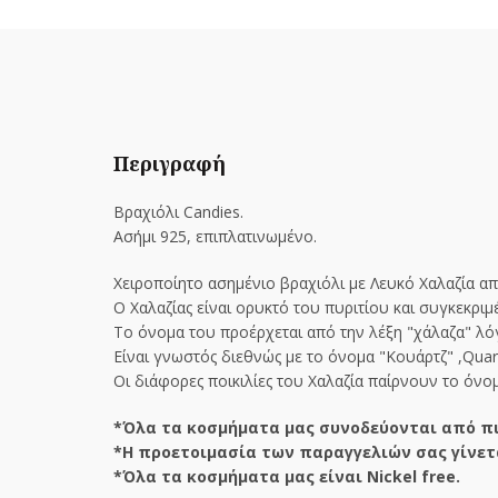
Περιγραφή
Βραχιόλι Candies.
Ασήμι 925, επιπλατινωμένo.
Χειροποίητο ασημένιο βραχιόλι με Λευκό Χαλαζία απ
Ο Χαλαζίας είναι ορυκτό του πυριτίου και συγκεκρι
Το όνομα του προέρχεται από την λέξη "χάλαζα" λόγ
Είναι γνωστός διεθνώς με το όνομα "Κουάρτζ" ,Quar
Οι διάφορες ποικιλίες του Χαλαζία παίρνουν το όνο
*Όλα τα κοσμήματα μας συνοδεύονται από πι
*Η προετοιμασία των παραγγελιών σας γίνετ
*Όλα τα κοσμήματα μας είναι Nickel free.