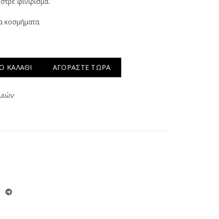
υστρέ φινίρισμα.
α κοσμήματα.
Ο ΚΑΛΆΘΙ
ΑΓΟΡΆΣΤΕ ΤΏΡΑ
μιών