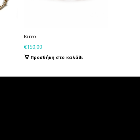
Kirco
Rain
€
150,00
€
120,00
Προσθήκη στο καλάθι
Προσθή