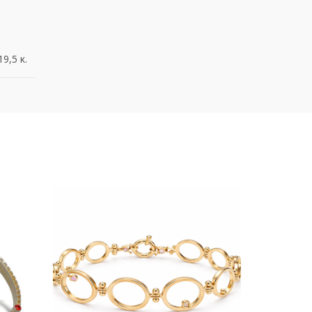
19,5 κ.
HOT