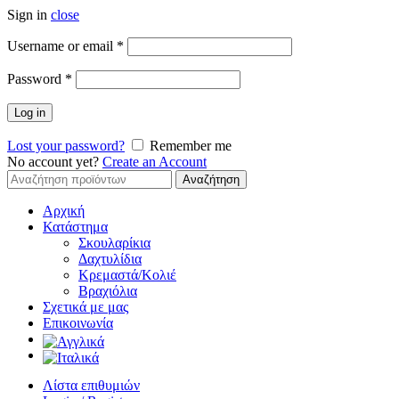
Sign in
close
Απαιτείται
Username or email
*
Απαιτείται
Password
*
Log in
Lost your password?
Remember me
No account yet?
Create an Account
Αναζήτηση
Αναζήτηση
για:
Αρχική
Κατάστημα
Σκουλαρίκια
Δαχτυλίδια
Κρεμαστά/Κολιέ
Βραχιόλια
Σχετικά με μας
Επικοινωνία
Λίστα επιθυμιών