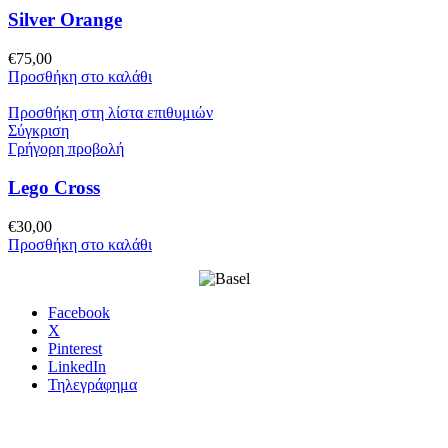
Silver Orange
€
75,00
Προσθήκη στο καλάθι
Προσθήκη στη λίστα επιθυμιών
Σύγκριση
Γρήγορη προβολή
Lego Cross
€
30,00
Προσθήκη στο καλάθι
Facebook
X
Pinterest
LinkedIn
Τηλεγράφημα