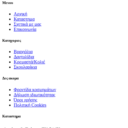
Μενου
Αρχική
Καταστημα
Σχετικά με μας
Επικοινωνία
Κατηγοριες
Βραχιόλια
Δαχτυλίδια
Κρεμαστά/Κολιέ
Σκουλαρίκια
Δες ακομα
Φροντίδα κοσμημάτων
Δήλωση ιδιωτικότητας
Όροι χρήσης
Πολιτική Cookies
Καταστημα