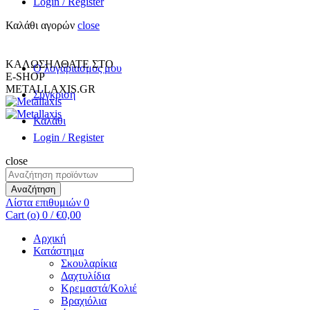
Login / Register
Καλάθι αγορών
close
+30 231 094 7690
INFO@METALLAXIS.GR
ΚΑΛΩΣΗΛΘΑΤΕ ΣΤΟ
Ο λογαριασμος μου
E-SHOP
METALLAXIS.GR
Σύγκριση
Καλάθι
Login / Register
close
Αναζήτηση
για:
Αναζήτηση
Λίστα επιθυμιών
0
Cart (
o
)
0
/
€
0,00
Αρχική
Κατάστημα
Σκουλαρίκια
Δαχτυλίδια
Κρεμαστά/Κολιέ
Βραχιόλια