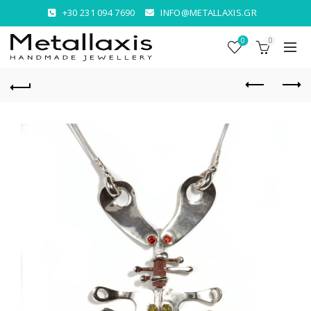
+30 231 094 7690
INFO@METALLAXIS.GR
0
0