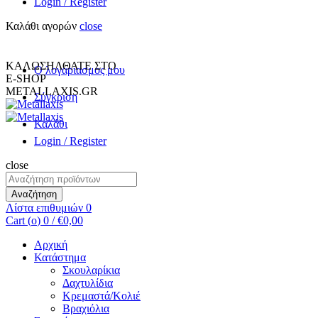
Login / Register
Καλάθι αγορών
close
+30 231 094 7690
INFO@METALLAXIS.GR
ΚΑΛΩΣΗΛΘΑΤΕ ΣΤΟ
Ο λογαριασμος μου
E-SHOP
METALLAXIS.GR
Σύγκριση
Καλάθι
Login / Register
close
Αναζήτηση
για:
Αναζήτηση
Λίστα επιθυμιών
0
Cart (
o
)
0
/
€
0,00
Αρχική
Κατάστημα
Σκουλαρίκια
Δαχτυλίδια
Κρεμαστά/Κολιέ
Βραχιόλια