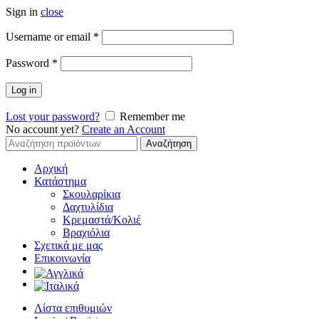
Sign in
close
Απαιτείται
Username or email
*
Απαιτείται
Password
*
Log in
Lost your password?
Remember me
No account yet?
Create an Account
Αναζήτηση
Αναζήτηση
για:
Αρχική
Κατάστημα
Σκουλαρίκια
Δαχτυλίδια
Κρεμαστά/Κολιέ
Βραχιόλια
Σχετικά με μας
Επικοινωνία
Λίστα επιθυμιών