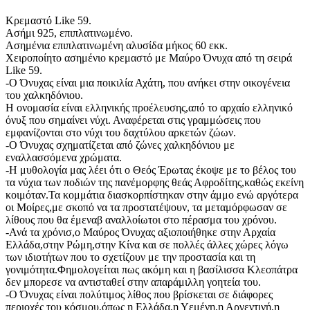
Κρεμαστό Like 59.
Ασήμι 925, επιπλατινωμένο.
Ασημένια επιπλατινωμένη αλυσίδα μήκος 60 εκκ.
Χειροποίητο ασημένιο κρεμαστό με Μαύρο Όνυχα από τη σειρά
Like 59.
-Ο Όνυχας είναι μια ποικιλία Αχάτη, που ανήκει στην οικογένεια
του χαλκηδόνιου.
Η ονομασία είναι ελληνικής προέλευσης,από το αρχαίο ελληνικό
όνυξ που σημαίνει νύχι. Αναφέρεται στις γραμμώσεις που
εμφανίζονται στο νύχι του δαχτύλου αρκετών ζώων.
-Ο Όνυχας σχηματίζεται από ζώνες χαλκηδόνιου με
εναλλασσόμενα χρώματα.
-Η μυθολογία μας λέει ότι ο Θεός Έρωτας έκοψε με το βέλος του
τα νύχια των ποδιών της πανέμορφης θεάς Αφροδίτης,καθώς εκείνη
κοιμόταν.Τα κομμάτια διασκορπίστηκαν στην άμμο ενώ αργότερα
οι Μοίρες,με σκοπό να τα προστατέψουν, τα μεταμόρφωσαν σε
λίθους που θα έμεναβ αναλλοίωτοι στο πέρασμα του χρόνου.
-Ανά τα χρόνισ,ο Μαύρος Όνυχας αξιοποιήθηκε στην Αρχαία
Ελλάδα,στην Ρώμη,στην Κίνα και σε πολλές άλλες χώρες λόγω
των ιδιοτήτων που το σχετίζουν με την προστασία και τη
γονιμότητα.Φημολογείται πως ακόμη και η βασίλισσα Κλεοπάτρα
δεν μπορεσε να αντισταθεί στην απαράμιλλη γοητεία του.
-Ο Όνυχας είναι πολύτιμος λίθος που βρίσκεται σε διάφορες
περιοχές του κόσμου,όπως η Ελλάδα,η Υεμένη,η Αργεντινή,η