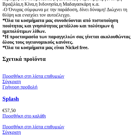
Βραζιλία,η Κίνα,η Ινδονησία,η Μαδαγασκάρη κ.α.
-Ο Όνυχας σύμφωνα με την παράδοση, δίνει δύναμη! Διώχνει τη
θλίψη και ενισχύει τον αυτοέλεγχο.
*Όλα τα κοσμήματα μας συνοδεύονται από πιστοποίηση
ποιότητας και γνησιότητας μετάλλου και πολύτιμων ή
ημιπολύτιμων λίθων.
*Η προετοιμασία των παραγγελιών σας γίνεται ακολουθώντας
όλους τους υγειονομικούς κανόνες.
*Όλα τα κοσμήματα μας είναι Nickel free.
Σχετικά προϊόντα
Προσθήκη στη λίστα επιθυμιών
Σύγκριση
Γρήγορη προβολή
Splash
€
57,50
Προσθήκη στο καλάθι
Προσθήκη στη λίστα επιθυμιών
Σύγκριση