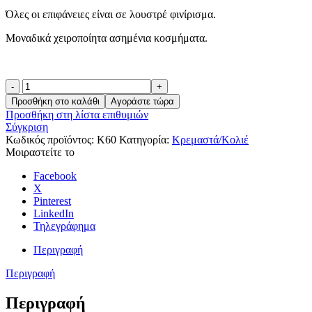
Όλες οι επιφάνειες είναι σε λουστρέ φινίρισμα.
Μοναδικά χειροποίητα ασημένια κοσμήματα.
Like
59
Προσθήκη στο καλάθι
Αγοράστε τώρα
ποσότητα
Προσθήκη στη λίστα επιθυμιών
Σύγκριση
Κωδικός προϊόντος:
K60
Κατηγορία:
Κρεμαστά/Κολιέ
Μοιραστείτε το
Facebook
X
Pinterest
LinkedIn
Τηλεγράφημα
Περιγραφή
Περιγραφή
Περιγραφή