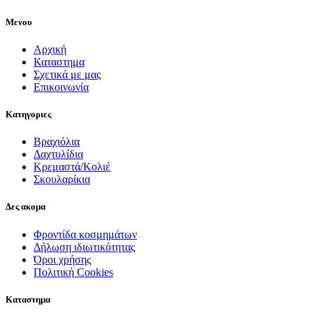
Μενου
Αρχική
Καταστημα
Σχετικά με μας
Επικοινωνία
Κατηγοριες
Βραχιόλια
Δαχτυλίδια
Κρεμαστά/Κολιέ
Σκουλαρίκια
Δες ακομα
Φροντίδα κοσμημάτων
Δήλωση ιδιωτικότητας
Όροι χρήσης
Πολιτική Cookies
Καταστημα