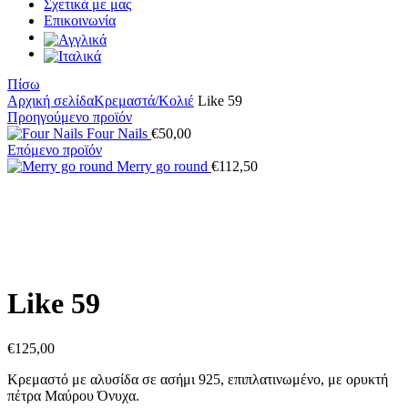
Σχετικά με μας
Επικοινωνία
Πίσω
Αρχική σελίδα
Κρεμαστά/Κολιέ
Like 59
Προηγούμενο προϊόν
Four Nails
€
50,00
Επόμενο προϊόν
Merry go round
€
112,50
Κάντε κλικ για μεγέθυνση
Like 59
€
125,00
Κρεμαστό με αλυσίδα σε ασήμι 925, επιπλατινωμένο, με ορυκτή
πέτρα Μαύρου Όνυχα.