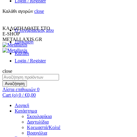
Login / Register
Καλάθι αγορών
close
+30 231 094 7690
INFO@METALLAXIS.GR
ΚΑΛΩΣΗΛΘΑΤΕ ΣΤΟ
Ο λογαριασμος μου
E-SHOP
METALLAXIS.GR
Σύγκριση
Καλάθι
Login / Register
close
Αναζήτηση
για:
Αναζήτηση
Λίστα επιθυμιών
0
Cart (
o
)
0
/
€
0,00
Αρχική
Κατάστημα
Σκουλαρίκια
Δαχτυλίδια
Κρεμαστά/Κολιέ
Βραχιόλια