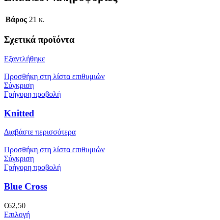
Βάρος
21 κ.
Σχετικά προϊόντα
Εξαντλήθηκε
Προσθήκη στη λίστα επιθυμιών
Σύγκριση
Γρήγορη προβολή
Knitted
Διαβάστε περισσότερα
Προσθήκη στη λίστα επιθυμιών
Σύγκριση
Γρήγορη προβολή
Blue Cross
€
62,50
Αυτό
Επιλογή