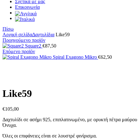
Σχετικά με μας
Επικοινωνία
Πίσω
Αρχική σελίδα
Δαχτυλίδια
Like59
Προηγούμενο προϊόν
Square2
€
87,50
Επόμενο προϊόν
Spiral Exagono Mikro
€
62,50
Κάντε κλικ για μεγέθυνση
Like59
€
105,00
Δαχτυλίδι σε ασήμι 925, επιπλατινωμένο, με ορυκτή πέτρα μαύρου
Όνυχα.
Όλες οι επιφάνειες είναι σε λουστρέ φινίρισμα.