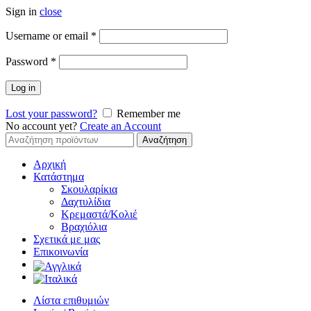
Sign in
close
Απαιτείται
Username or email
*
Απαιτείται
Password
*
Log in
Lost your password?
Remember me
No account yet?
Create an Account
Αναζήτηση
Αναζήτηση
για:
Αρχική
Κατάστημα
Σκουλαρίκια
Δαχτυλίδια
Κρεμαστά/Κολιέ
Βραχιόλια
Σχετικά με μας
Επικοινωνία
Λίστα επιθυμιών