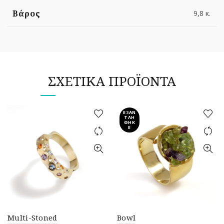
Βάρος
9,8 κ.
ΣΧΕΤΙΚΆ ΠΡΟΪΌΝΤΑ
ΕΞΑΝ
ΤΛΉ
ΘΗΚ
Ε
Multi-Stoned
Bowl