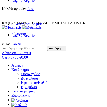
Login / Register
Καλάθι αγορών
close
+30 231 094 7690
INFO@METALLAXIS.GR
ΚΑΛΩΣΗΛΘΑΤΕ ΣΤΟ E-SHOP METALLAXIS.GR
Ο λογαριασμος μου
Σύγκριση
Login / Register
close
Καλάθι
Αναζήτηση
Αναζήτηση
για:
Λίστα επιθυμιών
0
Cart (
o
)
0
/
€
0,00
Αρχική
Κατάστημα
Σκουλαρίκια
Δαχτυλίδια
Κρεμαστά/Κολιέ
Βραχιόλια
Σχετικά με μας
Επικοινωνία