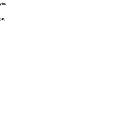
γίας.
ων.