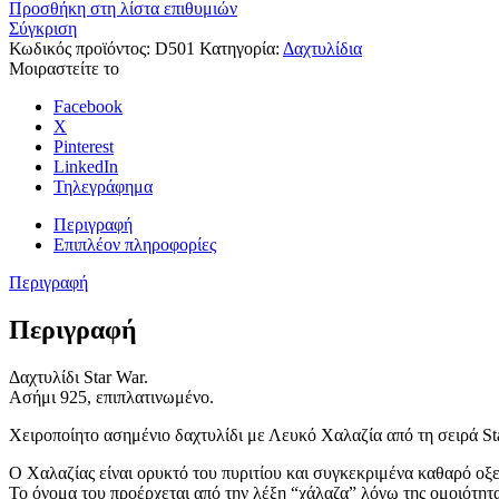
ποσότητα
Προσθήκη στη λίστα επιθυμιών
Σύγκριση
Κωδικός προϊόντος:
D501
Κατηγορία:
Δαχτυλίδια
Μοιραστείτε το
Facebook
X
Pinterest
LinkedIn
Τηλεγράφημα
Περιγραφή
Επιπλέον πληροφορίες
Περιγραφή
Περιγραφή
Δαχτυλίδι Star War.
Ασήμι 925, επιπλατινωμένo.
Χειροποίητο ασημένιο δαχτυλίδι με Λευκό Χαλαζία από τη σειρά St
Ο Χαλαζίας είναι ορυκτό του πυριτίου και συγκεκριμένα καθαρό οξε
Το όνομα του προέρχεται από την λέξη “χάλαζα” λόγω της ομοιότητα