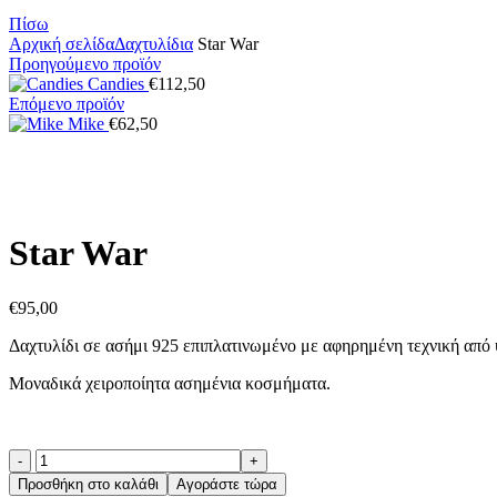
Πίσω
Αρχική σελίδα
Δαχτυλίδια
Star War
Προηγούμενο προϊόν
Candies
€
112,50
Επόμενο προϊόν
Mike
€
62,50
Κάντε κλικ για μεγέθυνση
Star War
€
95,00
Δαχτυλίδι σε ασήμι 925 επιπλατινωμένο με αφηρημένη τεχνική από 
Μοναδικά χειροποίητα ασημένια κοσμήματα.
Star
War
Προσθήκη στο καλάθι
Αγοράστε τώρα