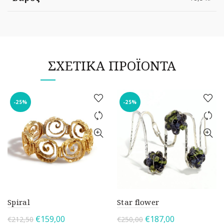
ΣΧΕΤΙΚΆ ΠΡΟΪΌΝΤΑ
-25%
-25%
Spiral
Star flower
Η
Η
Η
Η
€
159,00
€
187,00
€
212,50
€
250,00