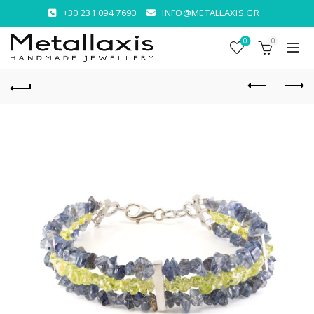
+30 231 094 7690
INFO@METALLAXIS.GR
0
0