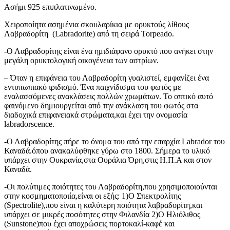
Ασήμι 925 επιπλατινωμένo.
Χειροποίητα ασημένια σκουλαρίκια με ορυκτούς λίθους
Λαβραδορίτη (Labradorite) από τη σειρά Torpeado.
-Ο Λαβραδορίτης είναι ένα ημιδιάφανο ορυκτό που ανήκει στην
μεγάλη ορυκτολογική οικογένεια των αστρίων.
– Όταν η επιφάνεια του Λαβραδορίτη γυαλιστεί, εμφανίζει ένα
εντυπωπιακό ιριδισμό. Ένα παιχνίδισμα του φωτός με
εναλασσόμενες ανακλάσεις πολλών χρωμάτων. Το οπτικό αυτό
φαινόμενο δημιουργείται από την ανάκλαση του φωτός στα
διαδοχικά επιφανειακά στρώματα,και έχει την ονομασία
labradorscence.
-Ο Λαβραδορίτης πήρε το όνομα του από την επαρχία Labrador του
Καναδά.όπου ανακαλύφθηκε γύρω στο 1800. Σήμερα το υλικό
υπάρχει στην Ουκρανία,στα Ουράλια Όρη,στις Η.Π.Α και στον
Καναδά.
-Οι πολύτιμες ποιότητες του Λαβραδορίτη,που χρησιμοποιούνται
στην κοσμηματοποιία,είναι οι εξής: 1)Ο Σπεκτρολίτης
(Spectrolite),που είναι η καλύτερη ποιότητα λαβραδορίτη,και
υπάρχει σε μικρές ποσότητες στην Φιλανδία 2)Ο Ηλιόλιθος
(Sunstone)που έχει αποχρώσεις πορτοκαλί-καφέ και