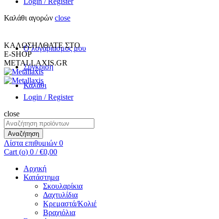
Login / Register
Καλάθι αγορών
close
+30 231 094 7690
INFO@METALLAXIS.GR
ΚΑΛΩΣΗΛΘΑΤΕ ΣΤΟ
Ο λογαριασμος μου
E-SHOP
METALLAXIS.GR
Σύγκριση
Καλάθι
Login / Register
close
Αναζήτηση
για:
Αναζήτηση
Λίστα επιθυμιών
0
Cart (
o
)
0
/
€
0,00
Αρχική
Κατάστημα
Σκουλαρίκια
Δαχτυλίδια
Κρεμαστά/Κολιέ
Βραχιόλια