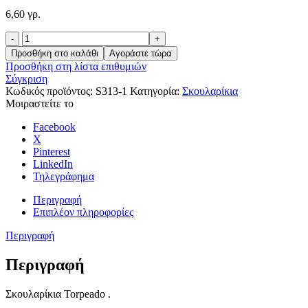
6,60 γρ.
Torpeado
ποσότητα
Προσθήκη στο καλάθι
Αγοράστε τώρα
Προσθήκη στη λίστα επιθυμιών
Σύγκριση
Κωδικός προϊόντος:
S313-1
Κατηγορία:
Σκουλαρίκια
Μοιραστείτε το
Facebook
X
Pinterest
LinkedIn
Τηλεγράφημα
Περιγραφή
Επιπλέον πληροφορίες
Περιγραφή
Περιγραφή
Σκουλαρίκια Torpeado .