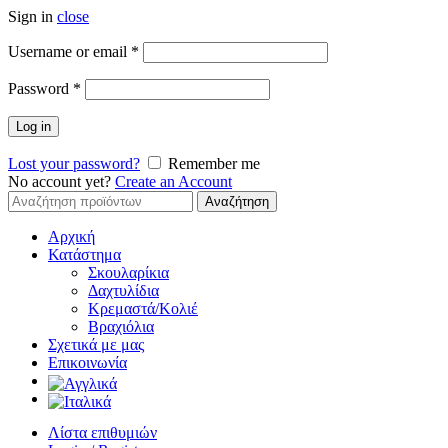
Sign in
close
Απαιτείται
Username or email
*
Απαιτείται
Password
*
Log in
Lost your password?
Remember me
No account yet?
Create an Account
Αναζήτηση
Αναζήτηση
για:
Αρχική
Κατάστημα
Σκουλαρίκια
Δαχτυλίδια
Κρεμαστά/Κολιέ
Βραχιόλια
Σχετικά με μας
Επικοινωνία
Λίστα επιθυμιών