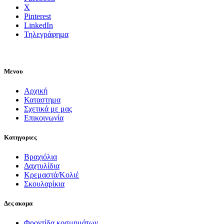
X
Pinterest
LinkedIn
Τηλεγράφημα
Μενου
Αρχική
Καταστημα
Σχετικά με μας
Επικοινωνία
Κατηγοριες
Βραχιόλια
Δαχτυλίδια
Κρεμαστά/Κολιέ
Σκουλαρίκια
Δες ακομα
Φροντίδα κοσμημάτων