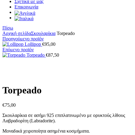
Σχετικά με μας
Επικοινωνία
Πίσω
Αρχική σελίδα
Σκουλαρίκια
Torpeado
Προηγούμενο προϊόν
Lollipop
€
95,00
Επόμενο προϊόν
Torpeado
€
87,50
Κάντε κλικ για μεγέθυνση
Torpeado
€
75,00
Σκουλαρίκια σε ασήμι 925 επιπλατινωμένο με ορυκτούς λίθους
Λαβραδορίτη (Labradorite).
Μοναδικά χειροποίητα ασημένια κοσμήματα.