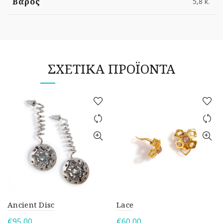
Βάρος
5,8 κ.
ΣΧΕΤΙΚΆ ΠΡΟΪΌΝΤΑ
Ancient Disc
Lace
€
95,00
€
60,00