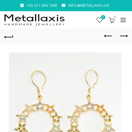
+30 231 094 7690
INFO@METALLAXIS.GR
0
0