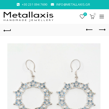
+30 231 094 7690
INFO@METALLAXIS.GR
0
0