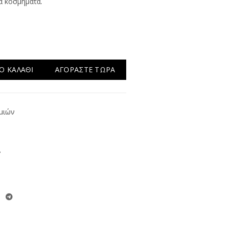
α κοσμήματα.
Ο ΚΑΛΆΘΙ
ΑΓΟΡΆΣΤΕ ΤΏΡΑ
μιών
7