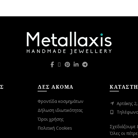
το
το
προϊόν
προϊόν
έχει
έχει
πολλαπλές
πολλαπλές
παραλλαγές.
παραλλαγές.
Οι
Οι
επιλογές
επιλογές
μπορούν
μπορούν
να
να
επιλεγούν
επιλεγούν
στη
στη
σελίδα
σελίδα
του
του
Σ
ΔΕΣ ΑΚΟΜΑ
ΚΑΤΑΣΤ
προϊόντος
προϊόντος
Φροντίδα κοσμημάτων
Αρτάκης 2
Δήλωση ιδιωτικότητας
Τηλέφωνο:
Όροι χρήσης
Σχεδιάζουμε 
Πολιτική Cookies
Όλες οι πέτρε