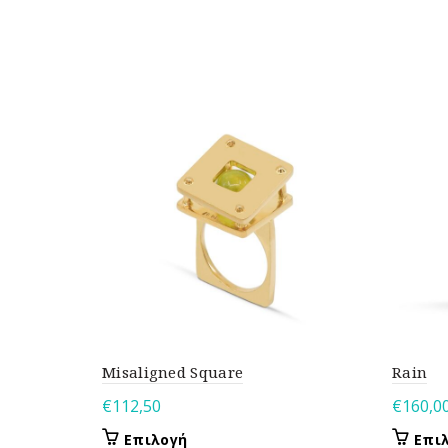
Misaligned Square
Rain
€
112,50
€
160,0
Αυτό
Επιλογή
Επι