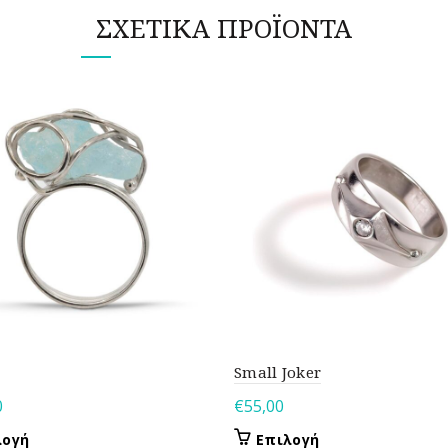
ΣΧΕΤΙΚΆ ΠΡΟΪΌΝΤΑ
Small Joker
0
€
55,00
Αυτό
Αυτό
λογή
Επιλογή