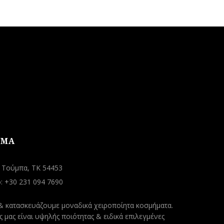
το
προϊόν
έχει
πολλαπλές
παραλλαγές.
Οι
επιλογές
μπορούν
να
επιλεγούν
στη
σελίδα
του
ΗΜΑ
προϊόντος
, Τούμπα, ΤΚ 54453
 +30 231 094 7690
& κατασκευάζουμε μοναδικά χειροποίητα κοσμήματα.
ς μας είναι υψηλής ποιότητας & ειδικά επιλεγμένες