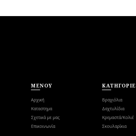
το
προϊόν
έχει
πολλαπλές
παραλλαγές.
Οι
επιλογές
μπορούν
να
επιλεγούν
στη
σελίδα
του
ΜΕΝΟΥ
ΚΑΤΗΓΟΡΙΕ
προϊόντος
Αρχική
Βραχιόλια
Καταστημα
Δαχτυλίδια
Σχετικά με μας
Κρεμαστά/Κολιέ
Επικοινωνία
Σκουλαρίκια