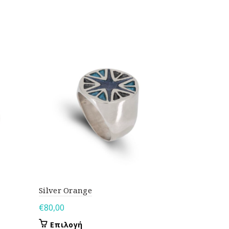
Silver Orange
Rain
€
80,00
€
160,00
Αυτό
Επιλογή
Επιλογ