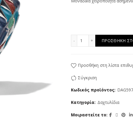
Μοναδικά χειροποίητα ασημένι
Semi Giga ποσότητα
ΠΡΟΣΘΉΚΗ ΣΤ
Προσθήκη στη λίστα επιθυ
Σύγκριση
Κωδικός προϊόντος:
DAG59
Κατηγορία:
Δαχτυλίδια
Μοιραστείτε το