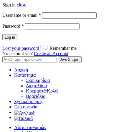
Sign in
close
Απαιτείται
Username or email
*
Απαιτείται
Password
*
Log in
Lost your password?
Remember me
No account yet?
Create an Account
Αναζήτηση
Αναζήτηση
για:
Αρχική
Κατάστημα
Σκουλαρίκια
Δαχτυλίδια
Κρεμαστά/Κολιέ
Βραχιόλια
Σχετικά με μας
Επικοινωνία
Λίστα επιθυμιών