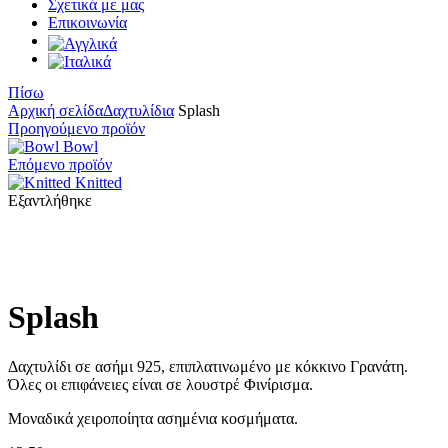
Σχετικά με μας
Επικοινωνία
Πίσω
Αρχική σελίδα
Δαχτυλίδια
Splash
Προηγούμενο προϊόν
Bowl
Επόμενο προϊόν
Knitted
Εξαντλήθηκε
Κάντε κλικ για μεγέθυνση
Splash
Δαχτυλίδι σε ασήμι 925, επιπλατινωμένο με κόκκινο Γρανάτη.
Όλες οι επιφάνειες είναι σε λουστρέ Φινίρισμα.
Μοναδικά χειροποίητα ασημένια κοσμήματα.