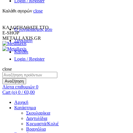
Login / Register
Καλάθι αγορών
close
+30 231 094 7690
INFO@METALLAXIS.GR
ΚΑΛΩΣΗΛΘΑΤΕ ΣΤΟ
Ο λογαριασμος μου
E-SHOP
METALLAXIS.GR
Σύγκριση
Καλάθι
Login / Register
close
Αναζήτηση
για:
Αναζήτηση
Λίστα επιθυμιών
0
Cart (
o
)
0
/
€
0,00
Αρχική
Κατάστημα
Σκουλαρίκια
Δαχτυλίδια
Κρεμαστά/Κολιέ
Βραχιόλια