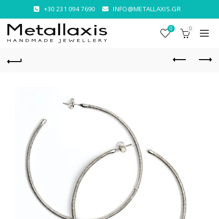
+30 231 094 7690
INFO@METALLAXIS.GR
0
0