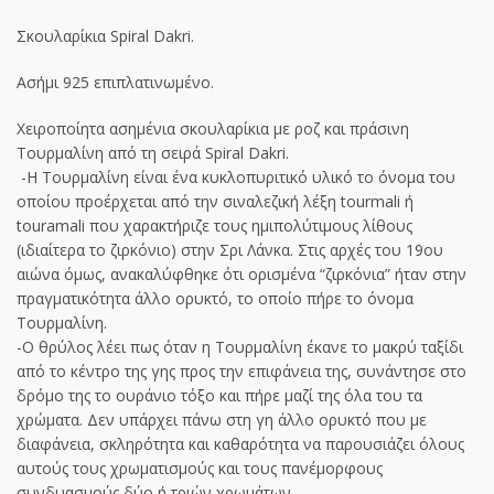
Σκουλαρίκια Spiral Dakri.
Ασήμι 925 επιπλατινωμένο.
Χειροποίητα ασημένια σκουλαρίκια με ροζ και πράσινη
Τουρμαλίνη από τη σειρά Spiral Dakri.
-Η Τουρμαλίνη είναι ένα κυκλοπυριτικό υλικό το όνομα του
οποίου προέρχεται από την σιναλεζική λέξη tourmali ή
touramali που χαρακτήριζε τους ημιπολύτιμους λίθους
(ιδιαίτερα το ζιρκόνιο) στην Σρι Λάνκα. Στις αρχές του 19ου
αιώνα όμως, ανακαλύφθηκε ότι ορισμένα “ζιρκόνια” ήταν στην
πραγματικότητα άλλο ορυκτό, το οποίο πήρε το όνομα
Τουρμαλίνη.
-Ο θρύλος λέει πως όταν η Τουρμαλίνη έκανε το μακρύ ταξίδι
από το κέντρο της γης προς την επιφάνεια της, συνάντησε στο
δρόμο της το ουράνιο τόξο και πήρε μαζί της όλα του τα
χρώματα. Δεν υπάρχει πάνω στη γη άλλο ορυκτό που με
διαφάνεια, σκληρότητα και καθαρότητα να παρουσιάζει όλους
αυτούς τους χρωματισμούς και τους πανέμορφους
συνδυασμούς δύο ή τριών χρωμάτων.