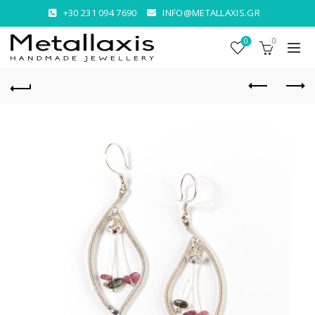
+30 231 094 7690
INFO@METALLAXIS.GR
0
0