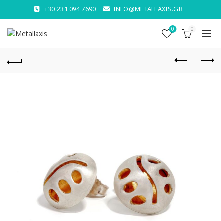
+30 231 094 7690
INFO@METALLAXIS.GR
0
0