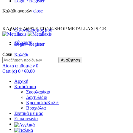
Login / Register
Καλάθι αγορών
close
+30 231 094 7690
INFO@METALLAXIS.GR
ΚΑΛΩΣΗΛΘΑΤΕ ΣΤΟ E-SHOP METALLAXIS.GR
Ο λογαριασμος μου
Σύγκριση
Login / Register
close
Καλάθι
Αναζήτηση
Αναζήτηση
για:
Λίστα επιθυμιών
0
Cart (
o
)
0
/
€
0,00
Αρχική
Κατάστημα
Σκουλαρίκια
Δαχτυλίδια
Κρεμαστά/Κολιέ
Βραχιόλια
Σχετικά με μας
Επικοινωνία