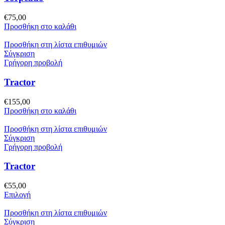
€
75,00
Προσθήκη στο καλάθι
Προσθήκη στη λίστα επιθυμιών
Σύγκριση
Γρήγορη προβολή
Tractor
€
155,00
Προσθήκη στο καλάθι
Προσθήκη στη λίστα επιθυμιών
Σύγκριση
Γρήγορη προβολή
Tractor
€
55,00
Αυτό
Επιλογή
το
προϊόν
Προσθήκη στη λίστα επιθυμιών
έχει
Σύγκριση