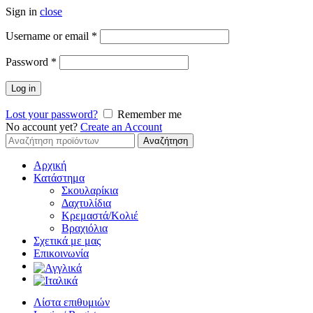
Sign in
close
Απαιτείται
Username or email
*
Απαιτείται
Password
*
Log in
Lost your password?
Remember me
No account yet?
Create an Account
Αναζήτηση
Αναζήτηση
για:
Αρχική
Κατάστημα
Σκουλαρίκια
Δαχτυλίδια
Κρεμαστά/Κολιέ
Βραχιόλια
Σχετικά με μας
Επικοινωνία
Λίστα επιθυμιών