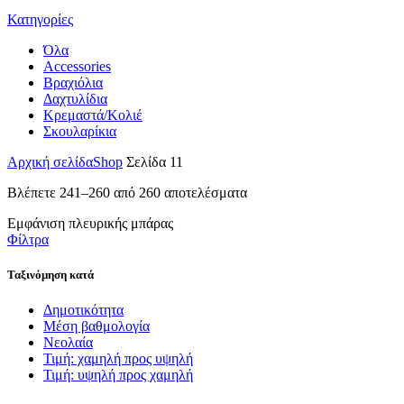
Κατηγορίες
Όλα
Accessories
Βραχιόλια
Δαχτυλίδια
Κρεμαστά/Κολιέ
Σκουλαρίκια
Αρχική σελίδα
Shop
Σελίδα 11
Βλέπετε 241–260 από 260 αποτελέσματα
Εμφάνιση πλευρικής μπάρας
Φίλτρα
Ταξινόμηση κατά
Δημοτικότητα
Μέση βαθμολογία
Νεολαία
Τιμή: χαμηλή προς υψηλή
Τιμή: υψηλή προς χαμηλή