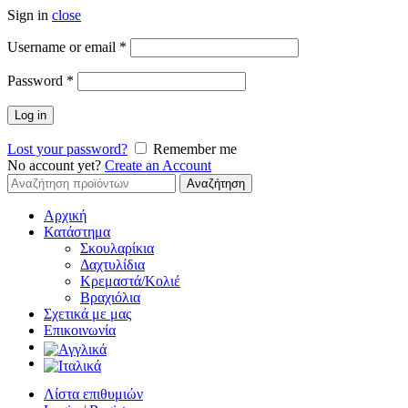
Sign in
close
Απαιτείται
Username or email
*
Απαιτείται
Password
*
Log in
Lost your password?
Remember me
No account yet?
Create an Account
Αναζήτηση
Αναζήτηση
για:
Αρχική
Κατάστημα
Σκουλαρίκια
Δαχτυλίδια
Κρεμαστά/Κολιέ
Βραχιόλια
Σχετικά με μας
Επικοινωνία
Λίστα επιθυμιών