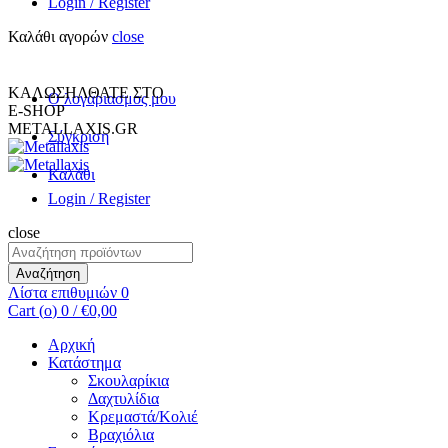
Login / Register
Καλάθι αγορών
close
+30 231 094 7690
INFO@METALLAXIS.GR
ΚΑΛΩΣΗΛΘΑΤΕ ΣΤΟ
Ο λογαριασμος μου
E-SHOP
METALLAXIS.GR
Σύγκριση
Καλάθι
Login / Register
close
Αναζήτηση
για:
Αναζήτηση
Λίστα επιθυμιών
0
Cart (
o
)
0
/
€
0,00
Αρχική
Κατάστημα
Σκουλαρίκια
Δαχτυλίδια
Κρεμαστά/Κολιέ
Βραχιόλια