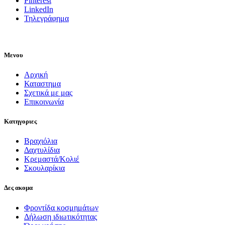
Pinterest
LinkedIn
Τηλεγράφημα
Μενου
Αρχική
Καταστημα
Σχετικά με μας
Επικοινωνία
Κατηγοριες
Βραχιόλια
Δαχτυλίδια
Κρεμαστά/Κολιέ
Σκουλαρίκια
Δες ακομα
Φροντίδα κοσμημάτων
Δήλωση ιδιωτικότητας