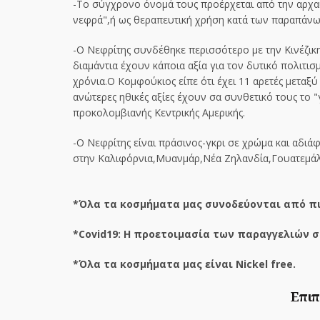
-Το σύγχρονο όνομά τους προέρχεται από την αρχαί
νεφρά",ή ως θεραπευτική χρήση κατά των παραπάνω.Α
-Ο Νεφρίτης συνδέθηκε περισσότερο με την Κινέζικη 
διαμάντια έχουν κάποια αξία για τον δυτικό πολιτισ
χρόνια.Ο Κομφούκιος είπε ότι έχει 11 αρετές μεταξύ
ανώτερες ηθικές αξίες έχουν σα συνθετικό τους το "
προκολομβιανής Κεντρικής Αμερικής.
-Ο Νεφρίτης είναι πράσινος-γκρι σε χρώμα και αδιά
στην Καλιφόρνια,Μυανμάρ,Νέα Ζηλανδία,Γουατεμάλα 
*Όλα τα κοσμήματα μας συνοδεύονται από πι
*Covid19: Η προετοιμασία των παραγγελιών σ
*Όλα τα κοσμήματα μας είναι Nickel free.
Επιπ