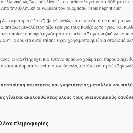
α ελληνική ως "νεφρός λίθος" που πιθανολογείται ότι δόθηκε είτε
πό την ελληνική οι Ρωμαίοι τον ονόμασαν "lapis nephriticus".
Αυτοκρατορία ("Γιου") (Jade) καθώς πίστευαν ότι ήταν η πέτρα των 
μό,απείρως μεγαλύτερη αξία έχει για τους Κινέζους το "γιου".Οι Κιν
 των οποίων ομορφιά,αγνότητα και επιείκεια.Στην κινεζική γλώσσα ο
γιου".Τα ορυκτά αυτά επίσης είχαν χρησιμοποιηθεί για στολισμό,αλλ
φανος. Ο Ιαδε’ί’της έχει πιο έντονο πράσινο χρώμα και παρουσιάζει
και κοιτάσματα Νεφρίτη στον Καναδά,την Κίνα και τη Νέα Ζηλανδί
στοποίηση ποιότητας και γνησιότητας μετάλλου και πολύ
ας γίνεται ακολουθώντας όλους τους υγειονομικούς κανόνε
λέον πληροφορίες