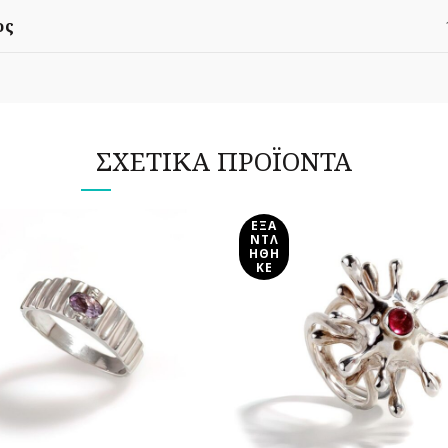
ος
ΣΧΕΤΙΚΆ ΠΡΟΪΌΝΤΑ
ΕΞΑ
ΝΤΛ
ΉΘΗ
ΚΕ