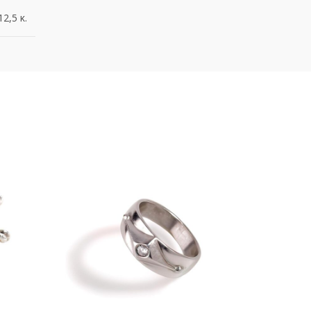
12,5 κ.