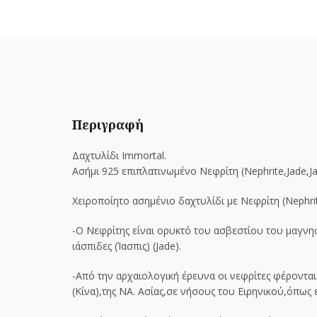
Περιγραφή
Δαχτυλίδι Immortal.
Ασήμι 925 επιπλατινωμένo Νεφρίτη (Nephrite,Jade,Ja
Χειροποίητο ασημένιο δαχτυλίδι με Νεφρίτη (Nephrit
-Ο Νεφρίτης είναι ορυκτό του ασβεστίου του μαγνη
ιάσπιδες (Ίασπις) (Jade).
-Από την αρχαιολογική έρευνα οι νεφρίτες φέρονται
(Κίνα),της ΝΑ. Ασίας,σε νήσους του Ειρηνικού,όπως