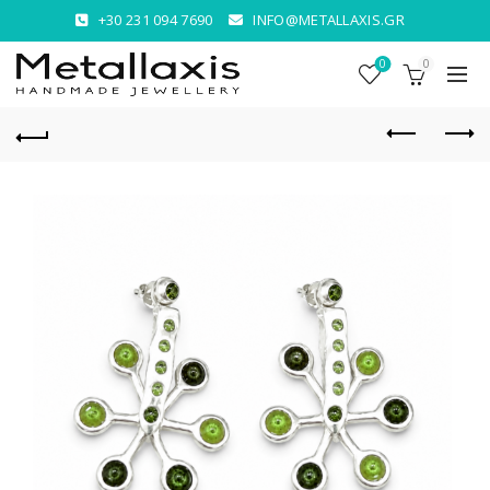
+30 231 094 7690
INFO@METALLAXIS.GR
0
0