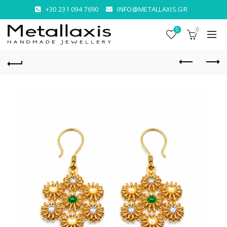
+30 231 094 7690
INFO@METALLAXIS.GR
0
0